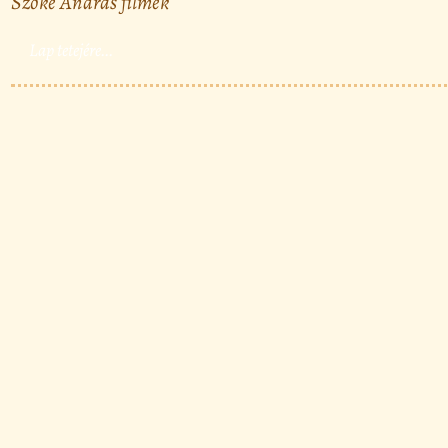
Szőke András filmek
Lap tetejére...