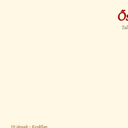
Ő
Tal
Itt járunk :: Kezdőlap