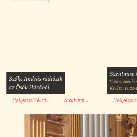
Szentmise 
Szőke András rádiózik
Vasárnaponként
az Ősök Házából
Ke-Szo: 19.00-tó
Hallgassa élőben...
Archívum...
Hallgassa é