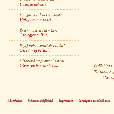
Üzenjen nekünk!
Hallgatna érdekes témákat?
Hallgasson minket!
Érdekli mások véleménye?
Csevegjen online!
Régi fotókat, emlékeket talált?
Ossza meg velünk!
Hírolvasó programot használ?
Olvasson bennünket is!
Ősök Háza
Taliándörög
Útvonal
Adatvédelem
Felhasználási feltételek
Impresszum
Copyright © 2013 Ősök háza