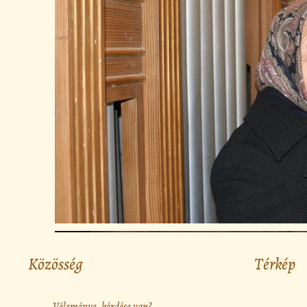
Közösség
Térkép
Véleménye, kérdése van?