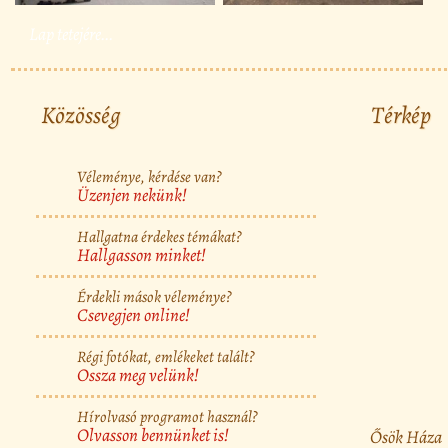
Lap tetejére...
Közösség
Térkép
Véleménye, kérdése van?
Üzenjen nekünk!
Hallgatna érdekes témákat?
Hallgasson minket!
Érdekli mások véleménye?
Csevegjen online!
Régi fotókat, emlékeket talált?
Ossza meg velünk!
Hírolvasó programot használ?
Olvasson bennünket is!
Ősök Háza