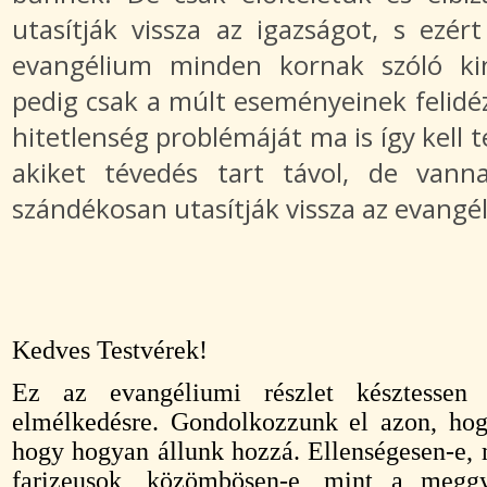
utasítják vissza az igazságot, s ezért
evangélium minden kornak szóló kin
pedig csak a múlt eseményeinek felidézé
hitetlenség problémáját ma is így kell 
akiket tévedés tart távol, de vanna
szándékosan utasítják vissza az evangé
Kedves Testvérek!
Ez az evangéliumi részlet késztessen 
elmélkedésre. Gondolkozzunk el azon, hog
hogy hogyan állunk hozzá. Ellenségesen-e, m
farizeusok, közömbösen-e, mint a meggyó