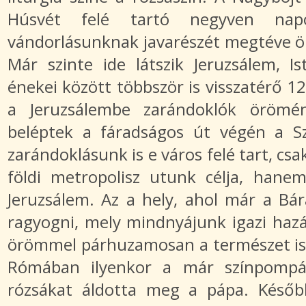
Húsvét felé tartó negyven napos
vándorlásunknak javarészét megtéve 
Már szinte ide látszik Jeruzsálem, I
énekei között többször is visszatérő 12
a Jeruzsálembe zarándoklók örömén
beléptek a fáradságos út végén a S
zarándoklásunk is e város felé tart, cs
földi metropolisz utunk célja, hane
Jeruzsálem. Az a hely, ahol már a Bár
ragyogni, mely mindnyájunk igazi hazá
örömmel párhuzamosan a természet is k
Rómában ilyenkor a már színpompás
rózsákat áldotta meg a pápa. Későb