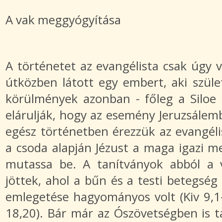
A vak meggyógyítása
A történetet az evangélista csak úgy v
útközben látott egy embert, aki szüle
körülmények azonban - főleg a Siloe
elárulják, hogy az esemény Jeruzsálemb
egész történetben érezzük az evangéli
a csoda alapján Jézust a maga igazi m
mutassa be. A tanítványok abból a v
jöttek, ahol a bűn és a testi betegség
emlegetése hagyományos volt (Kiv 9,1-
18,20). Bár már az Ószövetségben is ta