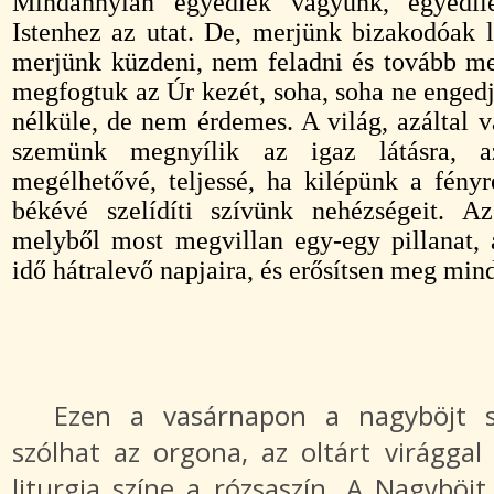
Mindannyian egyediek vagyunk, egyedil
Istenhez az utat. De, merjünk bizakodóak 
merjünk küzdeni, nem feladni és tovább me
megfogtuk az Úr kezét, soha, soha ne engedj
nélküle, de nem érdemes. A világ, azáltal v
szemünk megnyílik az igaz látásra, az
megélhetővé, teljessé, ha kilépünk a fény
békévé szelídíti szívünk nehézségeit. A
melyből most megvillan egy-egy pillanat, 
idő hátralevő napjaira, és erősítsen meg min
Ezen a vasárnapon a nagyböjt s
szólhat az orgona, az oltárt virággal 
liturgia színe a rózsaszín. A Nagyböjt