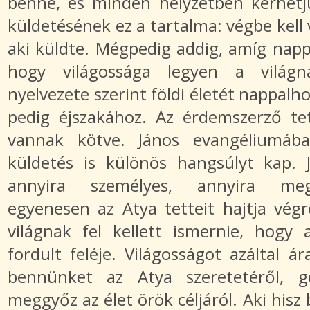
benne, és minden helyzetben kérhetjü
küldetésének ez a tartalma: végbe kell 
aki küldte. Mégpedig addig, amíg nappa
hogy világossága legyen a világn
nyelvezete szerint földi életét nappalhoz
pedig éjszakához. Az érdemszerző tet
vannak kötve. János evangéliumába
küldetés is különös hangsúlyt kap. 
annyira személyes, annyira meg
egyenesen az Atya tetteit hajtja végr
világnak fel kellett ismernie, hogy
fordult feléje. Világosságot azáltal 
bennünket az Atya szeretetéről, g
meggyőz az élet örök céljáról. Aki hisz