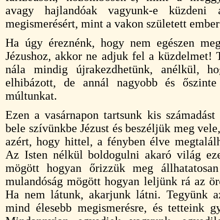
avagy hajlandóak vagyunk-e küzdeni 
megismerésért, mint a vakon született ember
Ha úgy éreznénk, hogy nem egészen megf
Jézushoz, akkor ne adjuk fel a küzdelmet! 
nála mindig újrakezdhetünk, anélkül, 
elhibázott, de annál nagyobb és őszinte
múltunkat.
Ezen a vasárnapon tartsunk kis számadást
bele szívünkbe Jézust és beszéljük meg vele
azért, hogy hittel, a fényben élve megtalál
Az Isten nélkül boldogulni akaró világ ez
mögött hogyan őrizzük meg állhatatosan
mulandóság mögött hogyan leljünk rá az ör
Ha nem látunk, akarjunk látni. Tegyünk az
mind élesebb megismerésre, és tetteink g