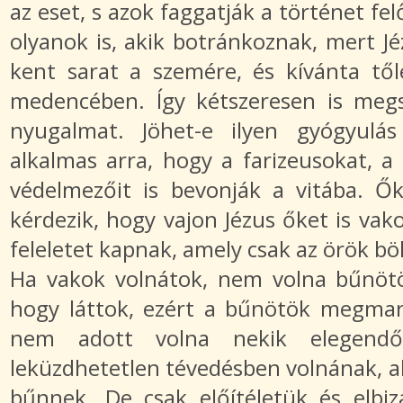
az eset, s azok faggatják a történet fe
olyanok is, akik botránkoznak, mert J
kent sarat a szemére, és kívánta tő
medencében. Így kétszeresen is megs
nyugalmat. Jöhet-e ilyen gyógyulás
alkalmas arra, hogy a farizeusokat, a
védelmezőit is bevonják a vitába. Ő
kérdezik, hogy vajon Jézus őket is vak
feleletet kapnak, amely csak az örök bölc
Ha vakok volnátok, nem volna bűnötök,
hogy láttok, ezért a bűnötök megmar
nem adott volna nekik elegendő 
leküzdhetetlen tévedésben volnának, 
bűnnek. De csak előítéletük és elbi