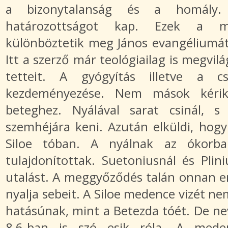
a bizonytalanság és a homály. 
határozottságot kap. Ezek a m
különböztetik meg János evangéliumát 
Itt a szerző már teológiailag is megvilág
tetteit. A gyógyítás illetve a c
kezdeményezése. Nem mások kéri
beteghez. Nyálával sarat csinál, 
szemhéjára keni. Azután elküldi, ho
Siloe tóban. A nyálnak az ókorba
tulajdonítottak. Suetoniusnál és Plini
utalást. A meggyőződés talán onnan ere
nyalja sebeit. A Siloe medence vizét ne
hatásúnak, mint a Betezda tóét. De nev
8,6-ban is szó esik róla. A med