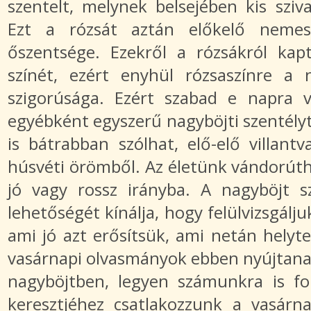
szentelt, melynek belsejében kis szivac
Ezt a rózsát aztán előkelő nemes
őszentsége. Ezekről a rózsákról kap
színét, ezért enyhül rózsaszínre a n
szigorúsága. Ezért szabad e napra vi
egyébként egyszerű nagyböjti szentély
is bátrabban szólhat, elő-elő villant
húsvéti örömből. Az életünk vándorúth
jó vagy rossz irányba. A nagyböjt s
lehetőségét kínálja, hogy felülvizsgálju
ami jó azt erősítsük, ami netán helytel
vasárnapi olvasmányok ebben nyújtanak
nagyböjtben, legyen számunkra is fo
keresztjéhez csatlakozzunk a vasárn