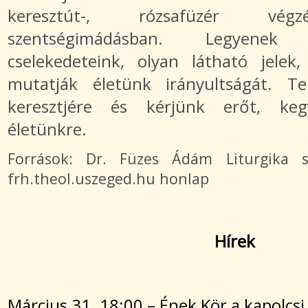
keresztút-, rózsafüzér végz
szentségimádásban. Legyenek
cselekedeteink, olyan látható jelek
mutatják életünk irányultságát. Te
keresztjére és kérjünk erőt, keg
életünkre.
Források: Dr. Füzes Ádám Liturgika s
frh.theol.uszeged.hu honlap
Hírek
Március 31. 18:00 – Ének Kör a kapolcs