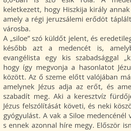
keletkezett, hogy Hiszkija király annak
amely a régi jeruzsálemi erődöt táplált
városba.
A „siloe” szó küldőt jelent, és eredetile
később azt a medencét is, amely
evangélista egy kis szabadsággal „kü
hogy így megvonja a hasonlatot Jézu
között. Az ő szeme előtt valójában már
amelynek Jézus adja az erőt, és amel
szabadít meg. Aki a keresztvíz fürdőj
Jézus felszólítását követi, és neki kös
gyógyulást. A vak a Siloe medencénél vi
s ennek azonnal híre megy. Először is