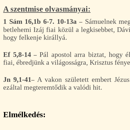
A szentmise olvasmányai:
1 Sám 16,1b 6-7. 10-13a
Sámuelnek megm
–
betlehemi Izáj fiai közül a legkisebbet, Dávi
hogy felkenje királlyá.
Ef 5,8-14
Pál apostol arra biztat, hogy 
–
fiai, ébredjünk a világosságra, Krisztus fény
Jn 9,1-41
A vakon született embert Jézus
–
ezáltal megteremtődik a valódi hit.
Elmélkedés: