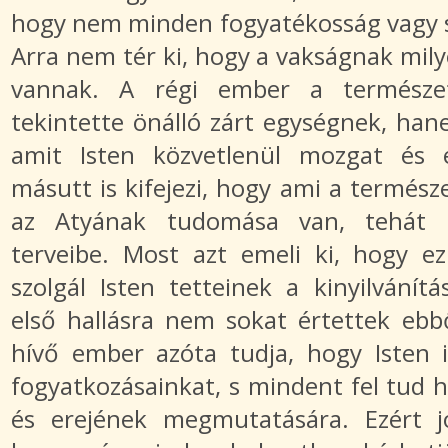
hogy nem minden fogyatékosság vagy 
Arra nem tér ki, hogy a vakságnak mil
vannak. A régi ember a természe
tekintette önálló zárt egységnek, han
amit Isten közvetlenül mozgat és el
másutt is kifejezi, hogy ami a természe
az Atyának tudomása van, tehát mi
terveibe. Most azt emeli ki, hogy e
szolgál Isten tetteinek a kinyilvánít
első hallásra nem sokat értettek ebbő
hívő ember azóta tudja, hogy Isten i
fogyatkozásainkat, s mindent fel tud 
és erejének megmutatására. Ezért 