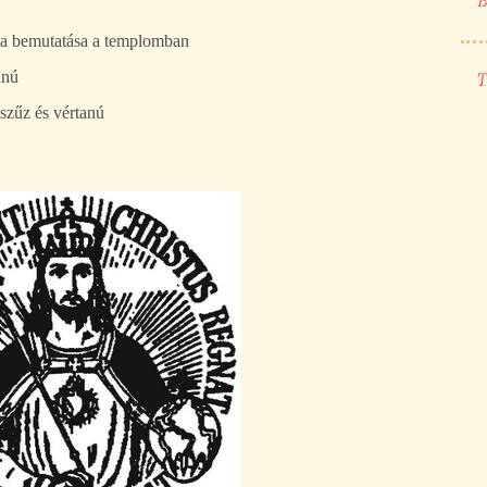
B
a bemutatása a templomban
anú
T
 szűz és vértanú