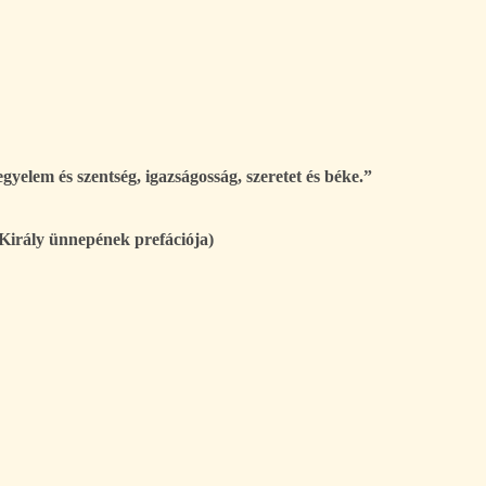
egyelem és szentség, igazságosság, szeretet és béke.”
 Király ünnepének prefációja)