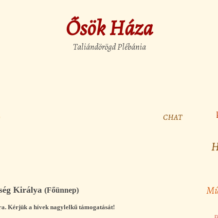
Ősök Háza
Taliándörögd Plébánia
CHAT
H
Mű
ség Királya
(Főünnep)
ra. Kérjük a hívek nagylelkű támogatását!