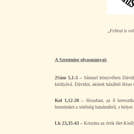
„
Felirat is vol
A Szentmise olvasmányai:
2Sám 5,1-3 –
Sámuel könyvében Dávidról
királyává. Dávidot, akinek házából Jézus s
Kol 1,12-20 –
Jézusban, az ő kereszth
bennünket a sötétség hatalmából, s helyet
Lk 23,35-43 –
Krisztus az örök élet Királ