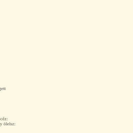
gett
ecéz:
 ölelsz: