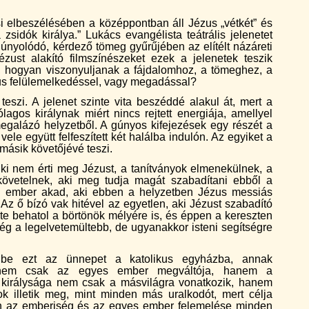
si elbeszélésében a középpontban áll Jézus „vétkét” és
 zsidók királya.” Lukács evangélista teátrális jelenetet
 gúnyolódó, kérdező tömeg gyűrűjében az elítélt názáreti
ézust alakító filmszínészeket ezek a jelenetek teszik
, hogyan viszonyuljanak a fájdalomhoz, a tömeghez, a
kus felülemelkedéssel, vagy megadással?
szi. A jelenet szinte vita beszéddé alakul át, mert a
ólagos királynak miért nincs rejtett energiája, amellyel
alázó helyzetből. A gúnyos kifejezések egy részét a
vele együtt felfeszített két halálba indulón. Az egyiket a
másik követőjévé teszi.
nki nem érti meg Jézust, a tanítványok elmenekülnek, a
övetelnek, aki meg tudja magát szabadítani ebből a
n ember akad, aki ebben a helyzetben Jézus messiás
or. Az ő bízó vak hitével az egyetlen, aki Jézust szabadító
te behatol a börtönök mélyére is, és éppen a kereszten
ég a legelvetemültebb, de ugyanakkor isteni segítségre
be ezt az ünnepet a katolikus egyházba, annak
s nem csak az egyes ember megváltója, hanem a
us királysága nem csak a másvilágra vonatkozik, hanem
ok illetik meg, mint minden más uralkodót, mert célja
ban az emberiség és az egyes ember felemelése minden