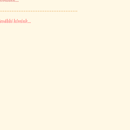
ővebben...
ovábbi híreink...