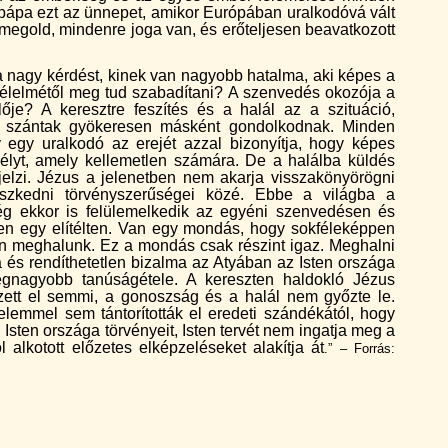
 pápa ezt az ünnepet, amikor Európában uralkodóvá vált
megold, mindenre joga van, és erőteljesen beavatkozott
i a nagy kérdést, kinek van nagyobb hatalma, aki képes a
l félelmétől meg tud szabadítani? A szenvedés okozója a
je? A keresztre feszítés és a halál az a szituáció,
ra szántak gyökeresen másként gondolkodnak. Minden
y egy uralkodó az erejét azzal bizonyítja, hogy képes
mélyt, amely kellemetlen számára. De a halálba küldés
elzi. Jézus a jelenetben nem akarja visszakönyörögni
szkedni törvényszerűségei közé. Ebbe a világba a
 még ekkor is felülemelkedik az egyéni szenvedésen és
en egy elítélten. Van egy mondás, hogy sokféleképpen
n meghalunk. Ez a mondás csak részint igaz. Meghalni
a és rendíthetetlen bizalma az Atyában az Isten országa
legnagyobb tanúságétele. A kereszten haldokló Jézus
szett el semmi, a gonoszság és a halál nem győzte le.
elemmel sem tántorították el eredeti szándékától, hogy
 Isten országa törvényeit, Isten tervét nem ingatja meg a
l alkotott előzetes elképzeléseket alakítja át
.” – Forrás: