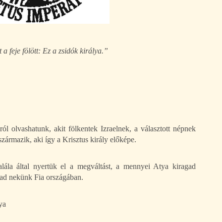
t a feje fölött: Ez a zsidók királya.”
 olvashatunk, akit fölkentek Izraelnek, a választott népnek
zármazik, aki így a Krisztus király előképe.
alála által nyertük el a megváltást, a mennyei Atya kiragad
 ad nekünk Fia országában.
ya