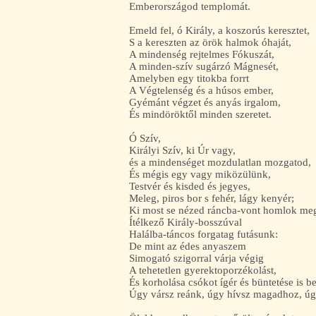
Emberországod templomát.
Emeld fel, ó Király, a koszorús keresztet,
S a kereszten az örök halmok óhaját,
A mindenség rejtelmes Fókuszát,
A minden-szív sugárzó Mágnesét,
Amelyben egy titokba forrt
A Végtelenség és a húsos ember,
Gyémánt végzet és anyás irgalom,
És mindöröktől minden szeretet.
Ó Szív,
Királyi Szív, ki Úr vagy,
és a mindenséget mozdulatlan mozgatod,
És mégis egy vagy miközülünk,
Testvér és kisded és jegyes,
Meleg, piros bor s fehér, lágy kenyér;
Ki most se nézed ráncba-vont homlok me
Ítélkező Király-bosszúval
Halálba-táncos forgatag futásunk:
De mint az édes anyaszem
Simogató szigorral várja végig
A tehetetlen gyerektoporzékolást,
És korholása csókot ígér és büntetése is b
Úgy vársz reánk, úgy hívsz magadhoz, úgy