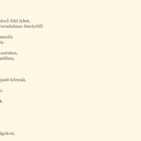
vérző föld felett,
 forradalmas émelyétől
lágmezőn
ak:
mverésben,
jjelében,
ápadt kórusát,
em.
k.
lágokon,