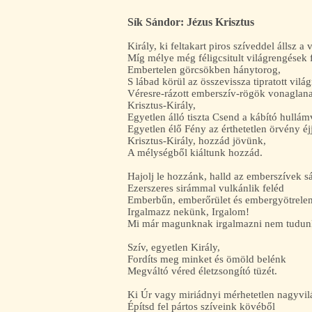
Sík Sándor: Jézus Krisztus
Király, ki feltakart piros szíveddel állsz a 
Míg mélye még féligcsitult világrengések
Embertelen görcsökben hánytorog,
S lábad körül az összevissza tipratott vi
Véresre-rázott emberszív-rögök vonaglan
Krisztus-Király,
Egyetlen álló tiszta Csend a kábító hullá
Egyetlen élő Fény az érthetetlen örvény é
Krisztus-Király, hozzád jövünk,
A mélységből kiáltunk hozzád.
Hajolj le hozzánk, halld az emberszívek s
Ezerszeres sirámmal vulkánlik feléd
Emberbűn, emberőrület és embergyötrel
Irgalmazz nekünk, Irgalom!
Mi már magunknak irgalmazni nem tudun
Szív, egyetlen Király,
Fordíts meg minket és ömöld belénk
Megváltó véred életzsongító tüzét.
Ki Úr vagy miriádnyi mérhetetlen nagyvi
Építsd fel pártos szíveink kövéből