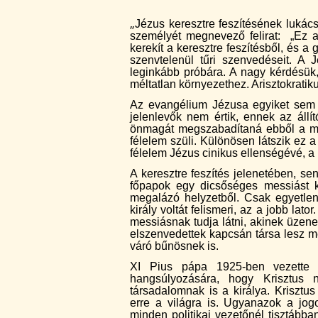
„
Jézus keresztre feszítésének lukác
személyét megnevező felirat:
„Ez a
kerekít a keresztre feszítésből, és a
szenvtelenül tűri szenvedéseit. A J
leginkább próbára. A nagy kérdésük
méltatlan környezethez. Arisztokrati
Az evangélium Jézusa egyiket sem te
jelenlevők nem értik, ennek az állít
önmagát megszabadítaná ebből a meg
félelem szüli. Különösen látszik ez a 
félelem Jézus cinikus ellenségévé, a 
A keresztre feszítés jelenetében, se
főpapok egy dicsőséges messiást k
megalázó helyzetből. Csak egyetle
király voltát felismeri, az a jobb lat
messiásnak tudja látni, akinek üzene
elszenvedettek kapcsán társa lesz m
váró bűnösnek is.
XI Pius pápa 1925-ben vezette 
hangsúlyozására, hogy Krisztu
társadalomnak is a királya. Kriszt
erre a világra is. Ugyanazok a jog
minden politikai vezetőnél tisztáb