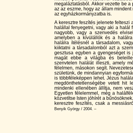
megaláztatásból. Akkor vezette be a
az az eszme, hogy az állam mindent 
az egyházkormányzatba is.
A keresztre feszítés jelenete feltesz
halállal fenyegetni, vagy aki a halá
nagyobb, vagy a szenvedés elviselő
amelyben a kívülállók és a halál
halálra ítélésnél a társadalom, vag
kiiktatni a társadalomból azt a sze
gesztusa egyben a gyengeséget is j
magát ebbe a világba és beleille
szenvtelen halálát illeszti, amely
félelmen, másokon segít. Nevezetes
születünk, de mindannyian egyformá
is többféleképpen lehet. Jézus halál
megdönthetetlenségébe vetett hit 
mindenki ellenében állítja, nem ve
Egyetlen félelemmel, még a halálfél
közvetítse Isten jóhírét a bűnösöknek.
keresztre feszítés, csak a messiásró
Benyik György / 2004. –