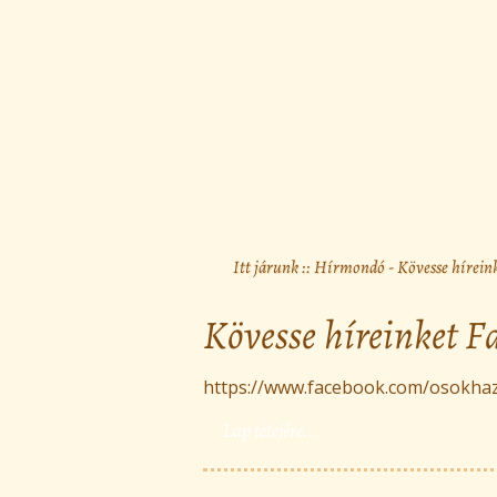
Itt járunk ::
Hírmondó
- Kövesse hírein
Kövesse híreinket F
https://www.facebook.com/osokha
Lap tetejére...