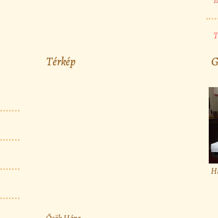
B
T
Térkép
G
H