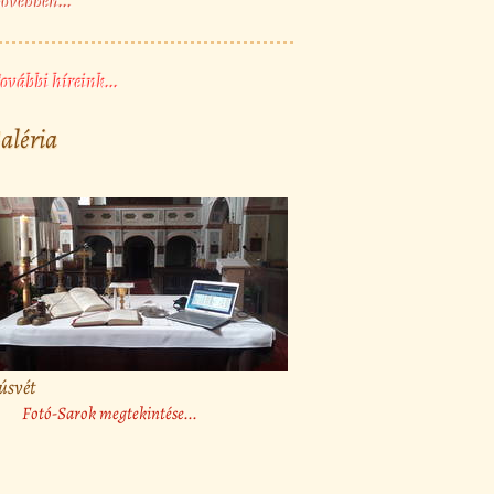
ővebben...
ovábbi híreink...
aléria
úsvét
Fotó-Sarok megtekintése...