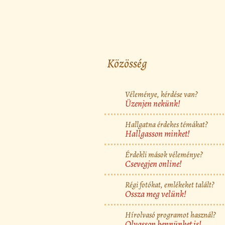
Közösség
Véleménye, kérdése van?
Üzenjen nekünk!
Hallgatna érdekes témákat?
Hallgasson minket!
Érdekli mások véleménye?
Csevegjen online!
Régi fotókat, emlékeket talált?
Ossza meg velünk!
Hírolvasó programot használ?
Olvasson bennünket is!