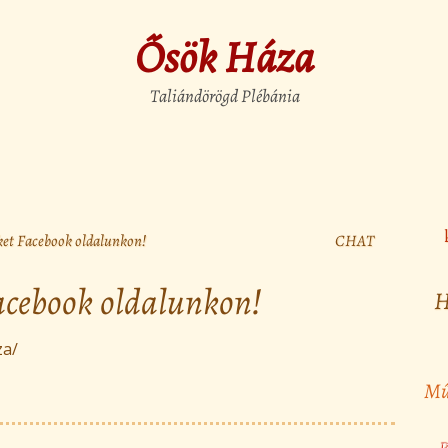
Ősök Háza
Taliándörögd Plébánia
ket Facebook oldalunkon!
CHAT
acebook oldalunkon!
H
za/
Mű